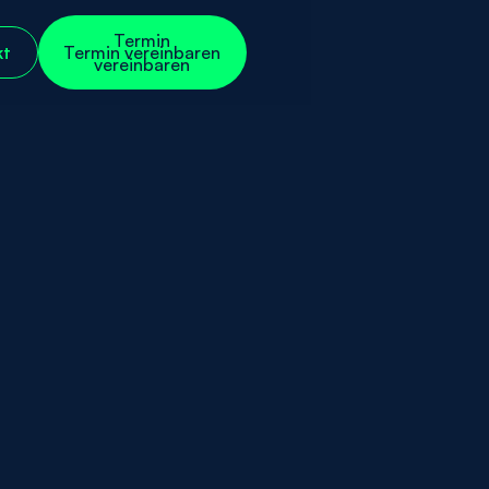
Termin
Termin
vereinbaren
kt
kt
Termin vereinbaren
vereinbaren