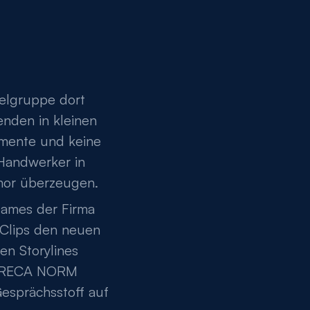
elgruppe dort
tenden in kleinen
umente und keine
Handwerker in
umor überzeugen.
James der Firma
 Clips den neuen
en Storylines
rd RECA NORM
Gesprächsstoff auf