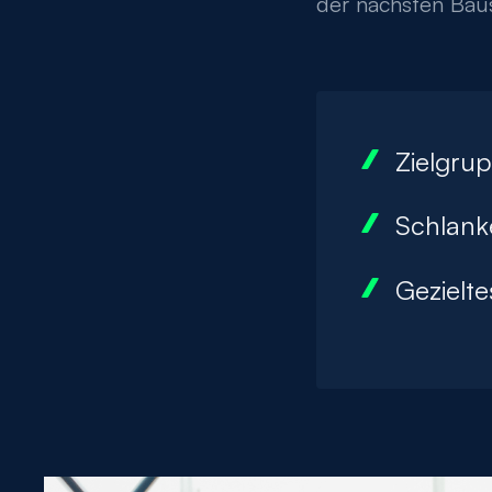
der nächsten Baus
Zielgru
Schlank
Gezielt