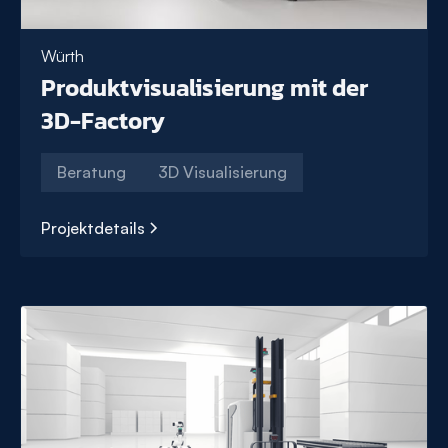
Würth
Produktvisualisierung mit der
3D-Factory
Beratung
3D Visualisierung
Projektdetails
Produktvisualisierung
mit
der
3D-
Factory