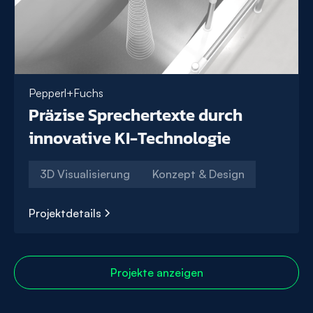
Pepperl+Fuchs
Präzise Sprechertexte durch
innovative KI-Technologie
3D Visualisierung
Konzept & Design
Projektdetails
Präzise
Sprechertexte
durch
Projekte anzeigen
innovative
KI-